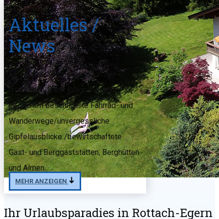
Aktuelles /
News
Erholsame Spaziergänge in der
frischen Luft mit Bergpanorama /
ca.300 km beschilderte Fahrrad- und
Wanderwege/unvergessliche
Gipfelausblicke /bewirtschaftete
Gast- und Berggaststätten, Berghütten
und Almen.
MEHR ANZEIGEN
Ihr Urlaubsparadies in Rottach-Egern