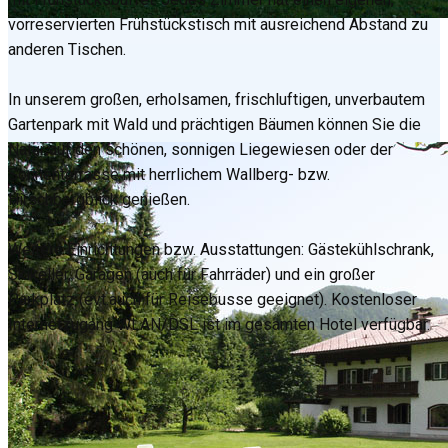
vorreservierten Frühstückstisch mit ausreichend Abstand zu
anderen Tischen.
In unserem großen, erholsamen, frischluftigen, unverbautem
Gartenpark mit Wald und prächtigen Bäumen können Sie die
Natur auf den schönen, sonnigen Liegewiesen oder der
Sonnenterrasse mit herrlichem Wallberg- bzw.
Hirschbergblick genießen.
Weitere Einrichtungen bzw. Ausstattungen: Gästekühlschrank,
Skikeller, Garagen (auch für Fahrräder) und ein großer
Parkplatz (evt.auch für Reisebusse geeignet). Kostenloser
Internetzugang WLAN/DSL ist im gesamten Hotel verfügbar.