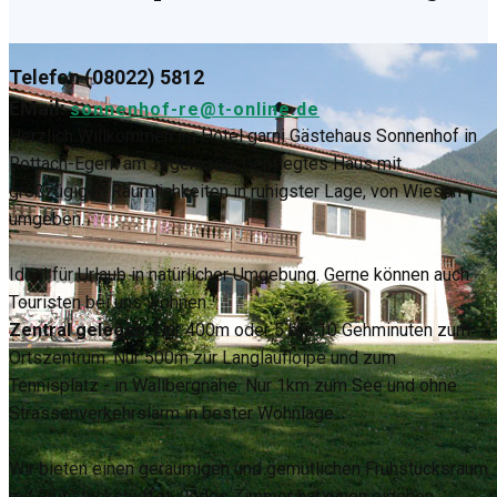
Telefon (08022) 5812
EMail:
sonnenhof-re@t-online.de
Herzlich Willkommen im Hotel garni Gästehaus Sonnenhof in
Rottach-Egern am Tegernsee. Gepflegtes Haus mit
großzügigen Räumlichkeiten in ruhigster Lage, von Wiesen
umgeben.
Ideal für Urlaub in natürlicher Umgebung. Gerne können auch
Touristen bei uns wohnen.
Zentral gelegen:
Nur 400m oder 5 bis 10 Gehminuten zum
Ortszentrum. Nur 500m zur Langlaufloipe und zum
Tennisplatz - in Wallbergnähe. Nur 1km zum See und ohne
Strassenverkehrslärm in bester Wohnlage.
Wir bieten einen geräumigen und gemütlichen Frühstücksraum
mit Frühstücksbuffet. Jedes Zimmer hat einen eigenen,