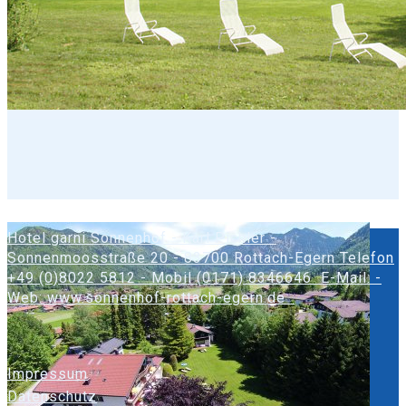
Hotel garni Sonnenhof - Karl Pichler -
Sonnenmoosstraße 20 - 83700 Rottach-Egern Telefon
+49 (0)8022 5812 - Mobil (0171) 8346646 E-Mail: -
Web: www.sonnenhof-rottach-egern.de
Impressum
Datenschutz