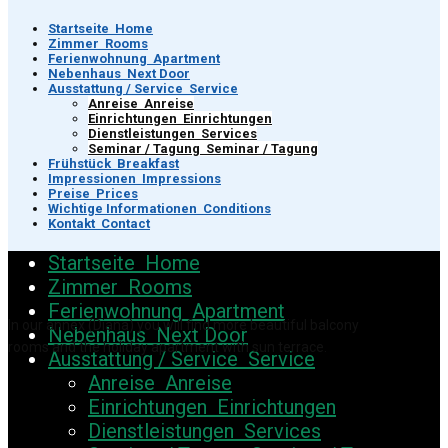
Startseite
Home
Zimmer
Rooms
Ferienwohnung
Apartment
Nebenhaus
Next Door
Ausstattung / Service
Service
Anreise
Anreise
Einrichtungen
Einrichtungen
Dienstleistungen
Services
Seminar / Tagung
Seminar / Tagung
Frühstück
Breakfast
Impressionen
Impressions
Preise
Prices
Wichtige Informationen
Conditions
Kontakt
Contact
Startseite
Home
Zimmer
Rooms
Ferienwohnung
Apartment
In our annex (Diana) you will find more beautiful balcony
Nebenhaus
Next Door
rooms and the holiday apartment with sun terrace.
Ausstattung / Service
Service
Anreise
Anreise
Einrichtungen
Einrichtungen
Dienstleistungen
Services